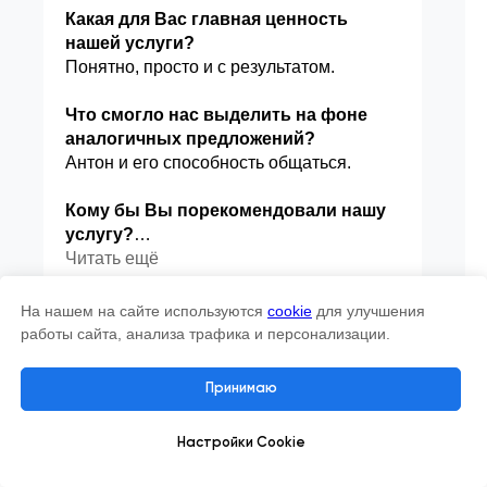
Какая для Вас главная ценность
нашей услуги?
Понятно, просто и с результатом.
Что смогло нас выделить на фоне
аналогичных предложений?
Антон и его способность общаться.
Кому бы Вы порекомендовали нашу
услугу?
Лучше позвоните мне, и я
Читать ещё
порекомендую.
На нашем на сайте используются
cookie
для улучшения
Cookies managing
работы сайта, анализа трафика и персонализации.
We use cookies to provide the best site experience.
Принимаю
Accept All
Настройки Cookie
Cookie Settings
ПОЛУЧИТЬ КП
под желаемый бюджет.