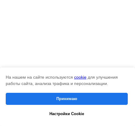
На нашем на сайте используются
cookie
для улучшения
Cookies managing
работы сайта, анализа трафика и персонализации.
We use cookies to provide the best site experience.
Принимаю
Accept All
Настройки Cookie
Cookie Settings
ПОЛУЧИТЬ КП
под желаемый бюджет.