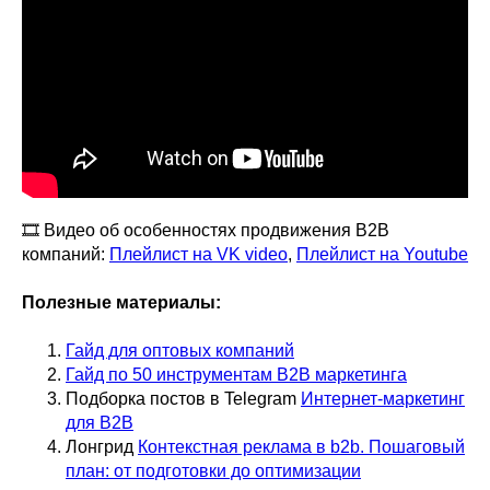
🎞️ Видео об особенностях продвижения B2B
компаний:
Плейлист на VK video
,
Плейлист на Youtube
Полезные материалы:
Гайд для оптовых компаний
Гайд по 50 инструментам B2B маркетинга
Подборка постов в Telegram
Интернет-маркетинг
для B2B
Лонгрид
Контекстная реклама в b2b. Пошаговый
план: от подготовки до оптимизации