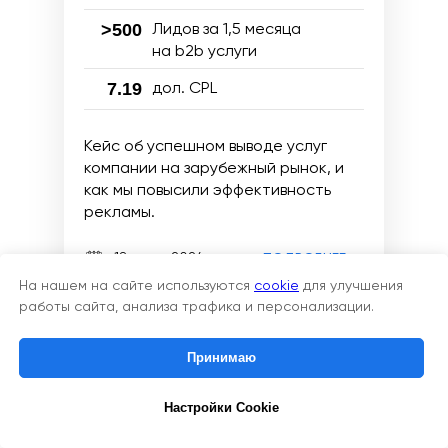
>500
Лидов за 1,5 месяца
на b2b услуги
7.19
дол. CPL
Кейс об успешном выводе услуг
компании на зарубежный рынок, и
как мы повысили эффективность
рекламы.
18 июня 2024
ПОДРОБНЕЕ
На нашем на сайте используются
cookie
для улучшения
Cookies managing
работы сайта, анализа трафика и персонализации.
We use cookies to provide the best site experience.
Принимаю
Accept All
Настройки Cookie
Cookie Settings
ПОЛУЧИТЬ КП
под желаемый
бюджет.