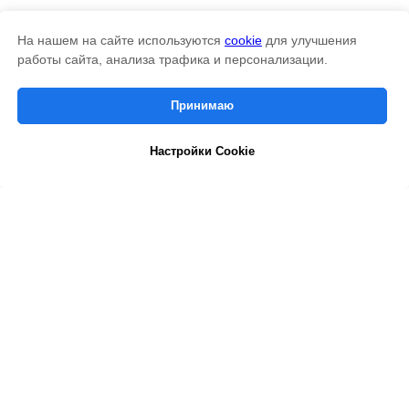
На нашем на сайте используются
cookie
для улучшения
Cookies managing
работы сайта, анализа трафика и персонализации.
We use cookies to provide the best site experience.
Принимаю
Accept All
Настройки Cookie
Cookie Settings
ПОЛУЧИТЬ КП
под желаемый бюджет.