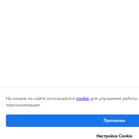
На нашем на сайте используются
cookie
для улучшения работы 
Cookies managing
персонализации.
We use cookies to provide the best site experience.
Принимаю
Accept All
Настройки Cookie
Cookie Settings